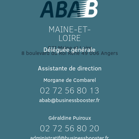
MAINE-ET-
LOIRE
CCI Maine et Loire
Déléguée générale
8 boulevard du Roi René 49 006 Angers​
Assistante de direction
Morgane de Combarel
02 72 56 80 13
abab@businessbooster.fr
Géraldine Puiroux
02 72 56 80 20
administratif@businessbooster.fr