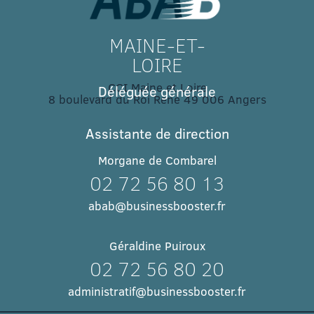
MAINE-ET-
LOIRE
CCI Maine et Loire
Déléguée générale
8 boulevard du Roi René 49 006 Angers​
Assistante de direction
Morgane de Combarel
02 72 56 80 13
abab@businessbooster.fr
Géraldine Puiroux
02 72 56 80 20
administratif@businessbooster.fr