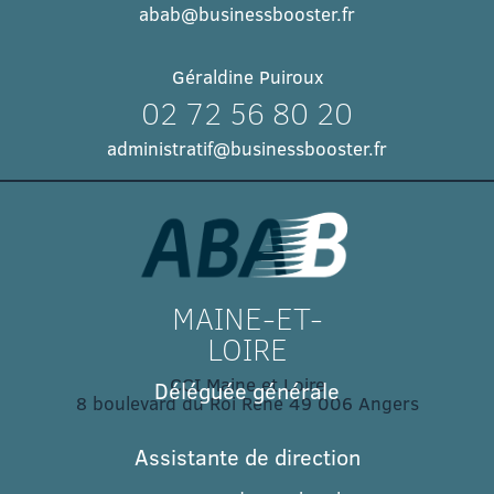
abab@businessbooster.fr
Géraldine Puiroux
02 72 56 80 20
administratif@businessbooster.fr
MAINE-ET-
LOIRE
CCI Maine et Loire
Déléguée générale
8 boulevard du Roi René 49 006 Angers​
Assistante de direction