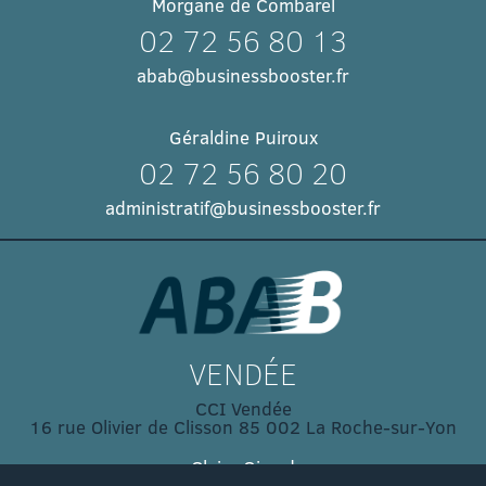
Morgane de Combarel
02 72 56 80 13
abab@businessbooster.fr
Géraldine Puiroux
02 72 56 80 20
administratif@businessbooster.fr
VENDÉE
CCI Vendée
16 rue Olivier de Clisson 85 002 La Roche-sur-Yon
Claire Girard