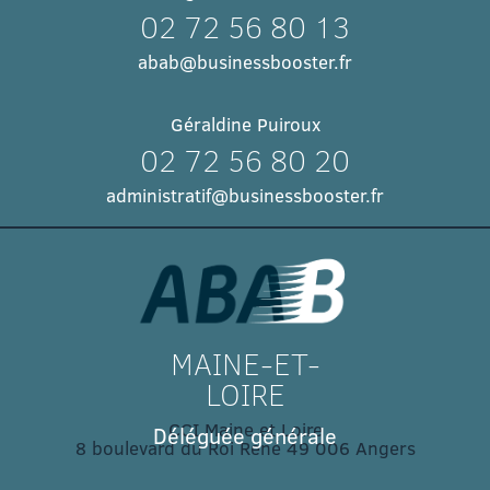
02 72 56 80 13
abab@businessbooster.fr
Géraldine Puiroux
02 72 56 80 20
administratif@businessbooster.fr
MAINE-ET-
LOIRE
CCI Maine et Loire
Déléguée générale
8 boulevard du Roi René 49 006 Angers​