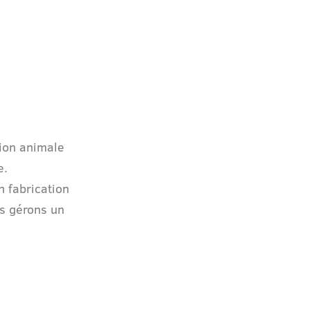
tion animale
e.
 fabrication
us gérons un