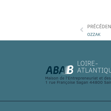
PRÉCÉDE
OZZAK
LOIRE-
ATLANTIQ
Maison de l’Entrepreneuriat et des
1 rue Françoise Sagan 44800 Sain