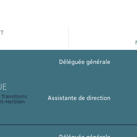
NT
Déléguée générale
UE
 Transitions
Assistante de direction
t-Herblain
Déléguée générale