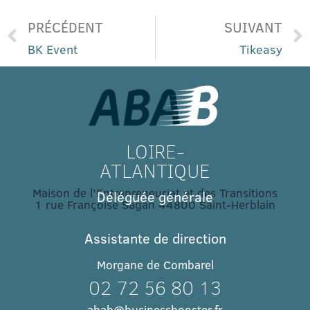
PRÉCÉDENT
SUIVANT
BK Event
Tikeasy
LOIRE-
ATLANTIQUE
Maison de l’Entrepreneuriat et des Transitions
Déléguée générale
1 rue Françoise Sagan 44800 Saint-Herblain
Assistante de direction
Morgane de Combarel
02 72 56 80 13
abab@businessbooster.fr