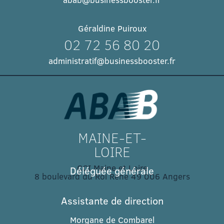
Géraldine Puiroux
02 72 56 80 20
administratif@businessbooster.fr
MAINE-ET-
LOIRE
CCI Maine et Loire
Déléguée générale
8 boulevard du Roi René 49 006 Angers​
Assistante de direction
Morgane de Combarel