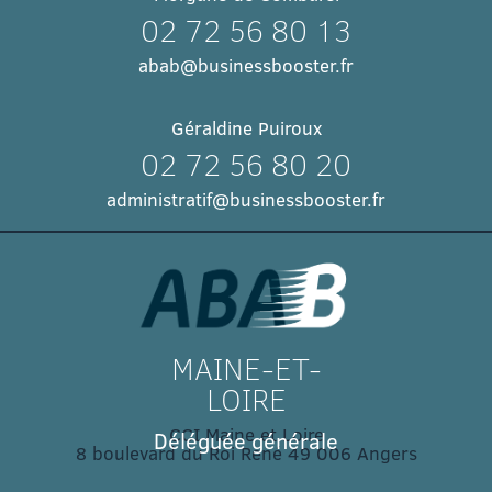
02 72 56 80 13
abab@businessbooster.fr
Géraldine Puiroux
02 72 56 80 20
administratif@businessbooster.fr
MAINE-ET-
LOIRE
CCI Maine et Loire
Déléguée générale
8 boulevard du Roi René 49 006 Angers​