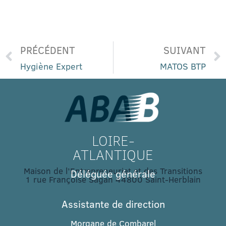
PRÉCÉDENT
SUIVANT
Hygiène Expert
MATOS BTP
LOIRE-
ATLANTIQUE
Maison de l’Entrepreneuriat et des Transitions
Déléguée générale
1 rue Françoise Sagan 44800 Saint-Herblain
Assistante de direction
Morgane de Combarel