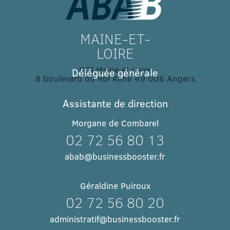
MAINE-ET-
LOIRE
CCI Maine et Loire
Déléguée générale
8 boulevard du Roi René 49 006 Angers​
Assistante de direction
Morgane de Combarel
02 72 56 80 13
abab@businessbooster.fr
Géraldine Puiroux
02 72 56 80 20
administratif@businessbooster.fr