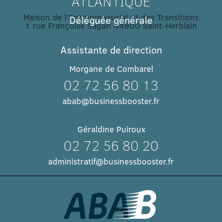
ATLANTIQUE
Maison de l’Entrepreneuriat et des Transitions
Déléguée générale
1 rue Françoise Sagan 44800 Saint-Herblain
Assistante de direction
Morgane de Combarel
02 72 56 80 13
abab@businessbooster.fr
Géraldine Puiroux
02 72 56 80 20
administratif@businessbooster.fr