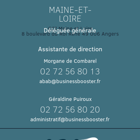
MAINE-ET-
LOIRE
CCI Maine et Loire
Déléguée générale
8 boulevard du Roi René 49 006 Angers​
Assistante de direction
Morgane de Combarel
02 72 56 80 13
abab@businessbooster.fr
Géraldine Puiroux
02 72 56 80 20
administratif@businessbooster.fr