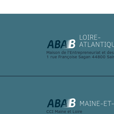
LOIRE-
ATLANTIQ
Maison de l’Entrepreneuriat et des
1 rue Françoise Sagan 44800 Sain
MAINE-ET-
CCI Maine et Loire