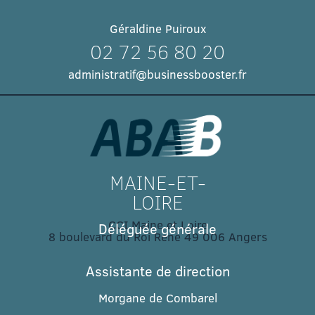
Géraldine Puiroux
02 72 56 80 20
administratif@businessbooster.fr
MAINE-ET-
LOIRE
CCI Maine et Loire
Déléguée générale
8 boulevard du Roi René 49 006 Angers​
Assistante de direction
Morgane de Combarel