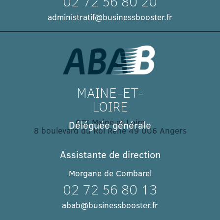
02 72 56 80 20
administratif@businessbooster.fr
MAINE-ET-
LOIRE
CCI Maine et Loire
Déléguée générale
8 boulevard du Roi René 49 006 Angers​
Assistante de direction
Morgane de Combarel
02 72 56 80 13
abab@businessbooster.fr