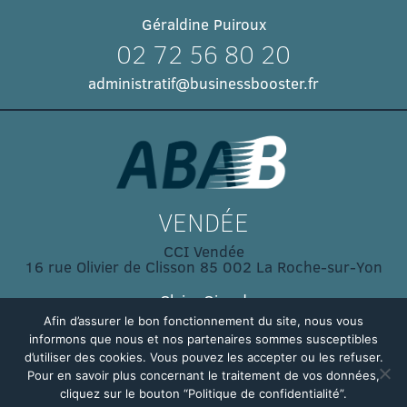
Géraldine Puiroux
02 72 56 80 20
administratif@businessbooster.fr
VENDÉE
CCI Vendée
16 rue Olivier de Clisson 85 002 La Roche-sur-Yon
Claire Girard
02 51 45 32 03
Afin d’assurer le bon fonctionnement du site, nous vous
informons que nous et nos partenaires sommes susceptibles
Claire.GIRARD@vendee.cci.fr
d’utiliser des cookies. Vous pouvez les accepter ou les refuser.
Pour en savoir plus concernant le traitement de vos données,
cliquez sur le bouton “Politique de confidentialité”.
© ABAB - 2024 -
Gestion du site :
BROGARD Design