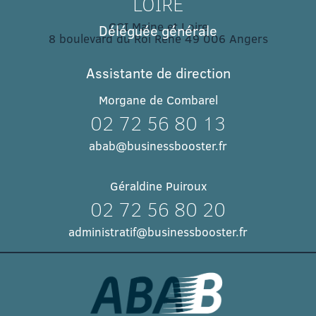
LOIRE
CCI Maine et Loire
Déléguée générale
8 boulevard du Roi René 49 006 Angers​
Assistante de direction
Morgane de Combarel
02 72 56 80 13
abab@businessbooster.fr
Géraldine Puiroux
02 72 56 80 20
administratif@businessbooster.fr