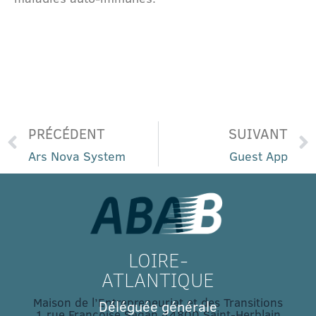
PRÉCÉDENT
SUIVANT
Ars Nova System
Guest App
LOIRE-
ATLANTIQUE
Maison de l’Entrepreneuriat et des Transitions
Déléguée générale
1 rue Françoise Sagan 44800 Saint-Herblain