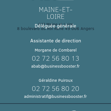
MAINE-ET-
LOIRE
CCI Maine et Loire
Déléguée générale
8 boulevard du Roi René 49 006 Angers​
Assistante de direction
Morgane de Combarel
02 72 56 80 13
abab@businessbooster.fr
Géraldine Puiroux
02 72 56 80 20
administratif@businessbooster.fr