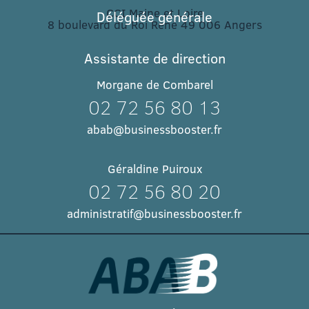
CCI Maine et Loire
Déléguée générale
8 boulevard du Roi René 49 006 Angers​
Assistante de direction
Morgane de Combarel
02 72 56 80 13
abab@businessbooster.fr
Géraldine Puiroux
02 72 56 80 20
administratif@businessbooster.fr