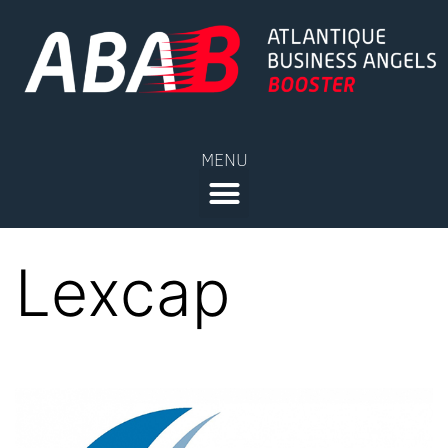
MENU
Lexcap