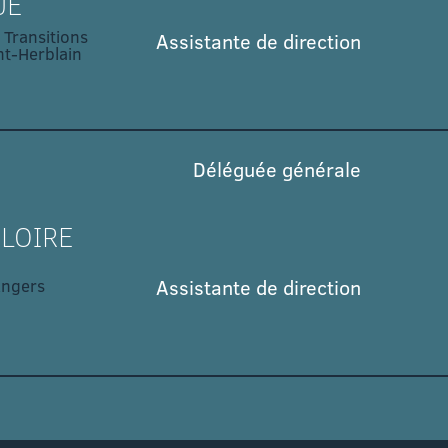
UE
 Transitions
Assistante de direction
t-Herblain
Déléguée générale
LOIRE
Assistante de direction
ngers​